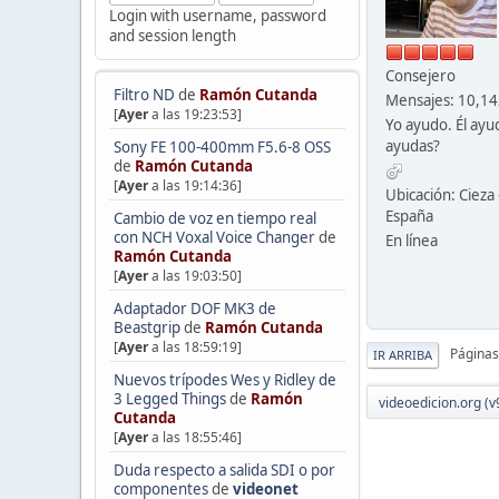
Login with username, password
and session length
Consejero
Filtro ND
de
Ramón Cutanda
Mensajes: 10,1
[
Ayer
a las 19:23:53]
Yo ayudo. Él ayu
ayudas?
Sony FE 100-400mm F5.6-8 OSS
de
Ramón Cutanda
[
Ayer
a las 19:14:36]
Ubicación: Cieza 
España
Cambio de voz en tiempo real
con NCH Voxal Voice Changer
de
En línea
Ramón Cutanda
[
Ayer
a las 19:03:50]
Adaptador DOF MK3 de
Beastgrip
de
Ramón Cutanda
[
Ayer
a las 18:59:19]
Páginas
IR ARRIBA
Nuevos trípodes Wes y Ridley de
3 Legged Things
de
Ramón
videoedicion.org (v
Cutanda
[
Ayer
a las 18:55:46]
Duda respecto a salida SDI o por
componentes
de
videonet