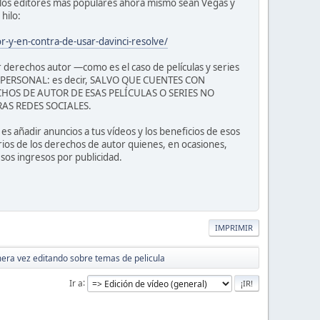
 los editores más populares ahora mismo sean Vegas y
hilo:
r-y-en-contra-de-usar-davinci-resolve/
r derechos autor —como es el caso de películas y series
O PERSONAL: es decir, SALVO QUE CUENTES CON
HOS DE AUTOR DE ESAS PELÍCULAS O SERIES NO
AS REDES SOCIALES.
s añadir anuncios a tus vídeos y los beneficios de esos
rios de los derechos de autor quienes, en ocasiones,
esos ingresos por publicidad.
IMPRIMIR
era vez editando sobre temas de pelicula
Ir a