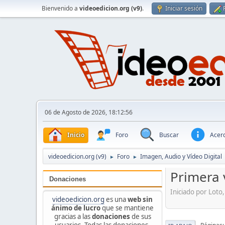
Bienvenido a
videoedicion.org (v9)
.
Iniciar sesión
06 de Agosto de 2026, 18:12:56
Inicio
Foro
Buscar
Acerc
videoedicion.org (v9)
Foro
Imagen, Audio y Vídeo Digital
►
►
Primera 
Donaciones
Iniciado por Loto
videoedicion.org
es una
web sin
ánimo de lucro
que se mantiene
gracias a las
donaciones
de sus
usuarios. Todas las donaciones,