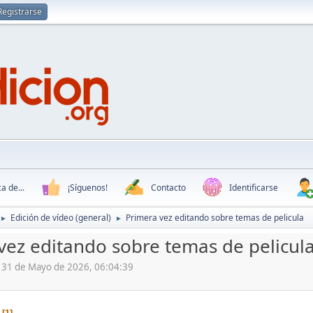
Registrarse
a de...
¡Síguenos!
Contacto
Identificarse
Edición de vídeo (general)
Primera vez editando sobre temas de pelicula
►
►
vez editando sobre temas de pelicul
, 31 de Mayo de 2026, 06:04:39