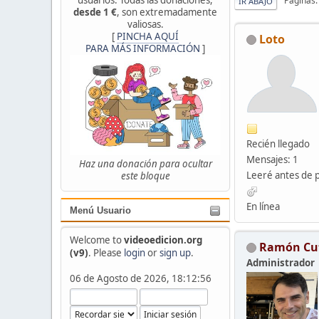
Páginas
IR ABAJO
desde 1 €
, son extremadamente
valiosas.
[
PINCHA AQUÍ
Loto
PARA MÁS INFORMACIÓN
]
Recién llegado
Mensajes: 1
Haz una donación para ocultar
Leeré antes de 
este bloque
En línea
Menú Usuario
Welcome to
videoedicion.org
Ramón Cu
(v9)
. Please
login
or
sign up
.
Administrador
06 de Agosto de 2026, 18:12:56