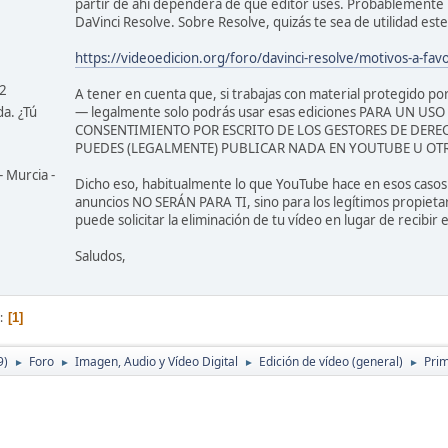
partir de ahí dependerá de qué editor uses. Probablemente
DaVinci Resolve. Sobre Resolve, quizás te sea de utilidad este 
https://videoedicion.org/foro/davinci-resolve/motivos-a-favo
42
A tener en cuenta que, si trabajas con material protegido po
da. ¿Tú
— legalmente solo podrás usar esas ediciones PARA UN US
CONSENTIMIENTO POR ESCRITO DE LOS GESTORES DE DEREC
PUEDES (LEGALMENTE) PUBLICAR NADA EN YOUTUBE U OTR
- Murcia -
Dicho eso, habitualmente lo que YouTube hace en esos casos e
anuncios NO SERÁN PARA TI, sino para los legítimos propieta
puede solicitar la eliminación de tu vídeo en lugar de recibir 
Saludos,
1
9)
Foro
Imagen, Audio y Vídeo Digital
Edición de vídeo (general)
Prim
►
►
►
►