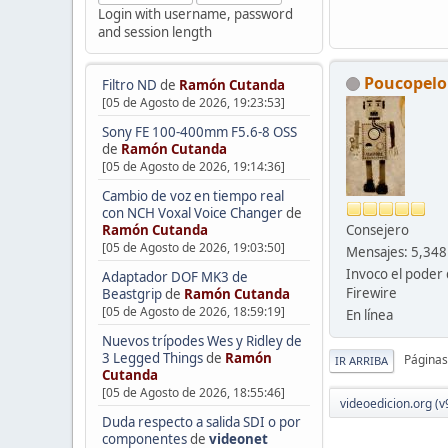
Login with username, password
and session length
Poucopelo
Filtro ND
de
Ramón Cutanda
[05 de Agosto de 2026, 19:23:53]
Sony FE 100-400mm F5.6-8 OSS
de
Ramón Cutanda
[05 de Agosto de 2026, 19:14:36]
Cambio de voz en tiempo real
con NCH Voxal Voice Changer
de
Consejero
Ramón Cutanda
[05 de Agosto de 2026, 19:03:50]
Mensajes: 5,348
Invoco el poder 
Adaptador DOF MK3 de
Firewire
Beastgrip
de
Ramón Cutanda
[05 de Agosto de 2026, 18:59:19]
En línea
Nuevos trípodes Wes y Ridley de
3 Legged Things
de
Ramón
Páginas
IR ARRIBA
Cutanda
[05 de Agosto de 2026, 18:55:46]
videoedicion.org (v
Duda respecto a salida SDI o por
componentes
de
videonet