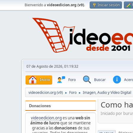
Bienvenido a
videoedicion.org (v9)
.
Iniciar sesión
07 de Agosto de 2026, 01:19:32
Inicio
Foro
Buscar
Acerc
videoedicion.org (v9)
Foro
Imagen, Audio y Vídeo Digital
►
►
Como hac
Donaciones
Iniciado por buru
videoedicion.org
es una
web sin
ánimo de lucro
que se mantiene
gracias a las
donaciones
de sus
usuarios. Todas las donaciones,