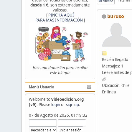
Páginas
IR ABAJO
desde 1 €
, son extremadamente
valiosas.
[
PINCHA AQUÍ
buruso
PARA MÁS INFORMACIÓN
]
Recién llegado
Mensajes: 1
Haz una donación para ocultar
Leeré antes de 
este bloque
Ubicación: chile
Menú Usuario
En línea
Welcome to
videoedicion.org
(v9)
. Please
login
or
sign up
.
07 de Agosto de 2026, 01:19:32