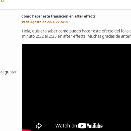
1
Como hacer esta transición en after effects
19 de Agosto de 2023, 22:24:30
Hola, quisiera saber como puedo hacer este efecto del folio q
minuto 2:32 al 2:35 en after effects. Muchas gracias de an
preguntar