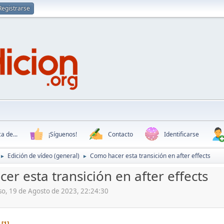
Registrarse
a de...
¡Síguenos!
Contacto
Identificarse
Edición de vídeo (general)
Como hacer esta transición en after effects
►
►
er esta transición en after effects
so, 19 de Agosto de 2023, 22:24:30