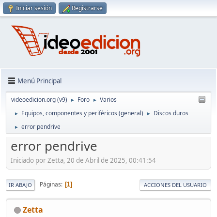
Iniciar sesión
Registrarse
Menú Principal
videoedicion.org (v9)
Foro
Varios
►
►
Equipos, componentes y periféricos (general)
Discos duros
►
►
error pendrive
►
error pendrive
Iniciado por Zetta, 20 de Abril de 2025, 00:41:54
Páginas
1
IR ABAJO
ACCIONES DEL USUARIO
Zetta