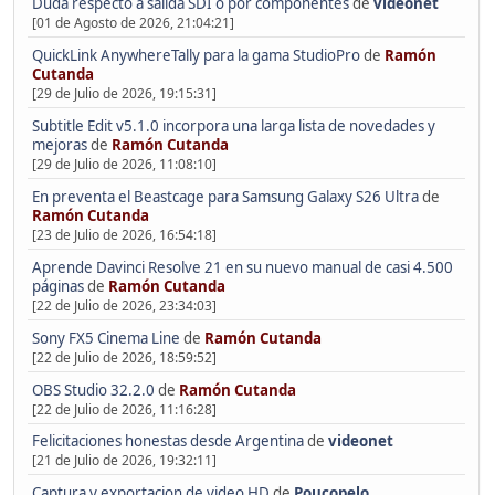
Duda respecto a salida SDI o por componentes
de
videonet
[01 de Agosto de 2026, 21:04:21]
QuickLink AnywhereTally para la gama StudioPro
de
Ramón
Cutanda
[29 de Julio de 2026, 19:15:31]
Subtitle Edit v5.1.0 incorpora una larga lista de novedades y
mejoras
de
Ramón Cutanda
[29 de Julio de 2026, 11:08:10]
En preventa el Beastcage para Samsung Galaxy S26 Ultra
de
Ramón Cutanda
[23 de Julio de 2026, 16:54:18]
Aprende Davinci Resolve 21 en su nuevo manual de casi 4.500
páginas
de
Ramón Cutanda
[22 de Julio de 2026, 23:34:03]
Sony FX5 Cinema Line
de
Ramón Cutanda
[22 de Julio de 2026, 18:59:52]
OBS Studio 32.2.0
de
Ramón Cutanda
[22 de Julio de 2026, 11:16:28]
Felicitaciones honestas desde Argentina
de
videonet
[21 de Julio de 2026, 19:32:11]
Captura y exportacion de video HD
de
Poucopelo