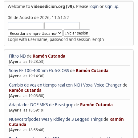
Welcome to
videoedicion.org (v9)
. Please
login
or
sign up
.
06 de Agosto de 2026, 11:51:52
Login with username, password and session length
Filtro ND
de
Ramón Cutanda
[
Ayer
a las 19:23:53]
Sony FE 100-400mm F5.6-8 OSS
de
Ramón Cutanda
[
Ayer
a las 19:14:36]
Cambio de voz en tiempo real con NCH Voxal Voice Changer
de
Ramón Cutanda
[
Ayer
a las 19:03:50]
Adaptador DOF MK3 de Beastgrip
de
Ramón Cutanda
[
Ayer
a las 18:59:19]
Nuevos trípodes Wes y Ridley de 3 Legged Things
de
Ramón
Cutanda
[
Ayer
a las 18:55:46]