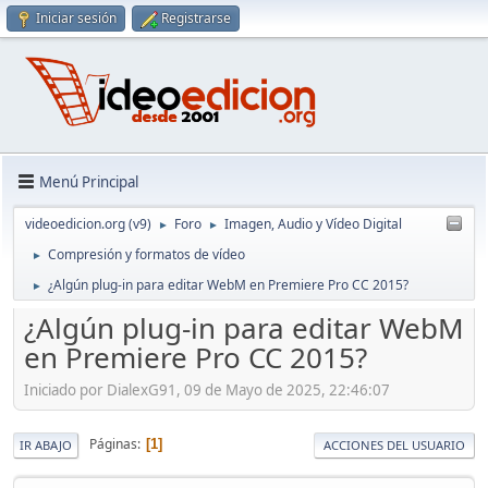
Iniciar sesión
Registrarse
Menú Principal
videoedicion.org (v9)
Foro
Imagen, Audio y Vídeo Digital
►
►
Compresión y formatos de vídeo
►
¿Algún plug-in para editar WebM en Premiere Pro CC 2015?
►
¿Algún plug-in para editar WebM
en Premiere Pro CC 2015?
Iniciado por DialexG91, 09 de Mayo de 2025, 22:46:07
Páginas
1
IR ABAJO
ACCIONES DEL USUARIO