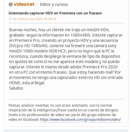
videonet
Editor y curioso
Intentando capturar HDV en Premiere con un fracaso
21 de Febrero de 2024, 05:08:39
Buenas noches, hoy un cliente me trajo un miniDV HDV,
grabado segun la informacion en 1080i/480i. Intente capturar
en Premiere Pro, creando un proyecto HDV y una secuencia
DVCpro HD 1080i/60, conecte via firewire una camara sony
miniDV 1080i modelo HDR HC3, pero no logro que la PC la
reconozca, cuando despliego la ventana de tipo de dispositivo
en ajustes de control no me aparece este modelo y no puedo
capturar. Intente lo mismo desde adobe Premiere Pro 2020
en otra PC con el mismo fracaso. Que estoy haciendo mal? Por
el momento no tengo una capturador externo HD con entrada
HDMI, esta al llegar.
Saludos
Pensar, analizar inventar, no son actos anómalos, son la normal
respiración de la inteligencia.(frase suelta en un cuento de Borges)
Invito a los profesionales de video ser parte del grupo editores de
video en facebook:
https://www.facebook.com/groups/editoresvideo/