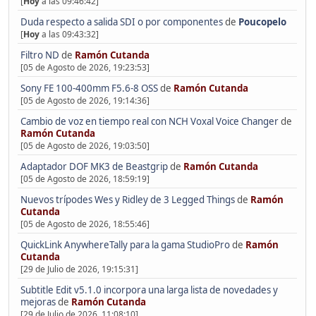
[
Hoy
a las 09:46:42]
Duda respecto a salida SDI o por componentes
de
Poucopelo
[
Hoy
a las 09:43:32]
Filtro ND
de
Ramón Cutanda
[05 de Agosto de 2026, 19:23:53]
Sony FE 100-400mm F5.6-8 OSS
de
Ramón Cutanda
[05 de Agosto de 2026, 19:14:36]
Cambio de voz en tiempo real con NCH Voxal Voice Changer
de
Ramón Cutanda
[05 de Agosto de 2026, 19:03:50]
Adaptador DOF MK3 de Beastgrip
de
Ramón Cutanda
[05 de Agosto de 2026, 18:59:19]
Nuevos trípodes Wes y Ridley de 3 Legged Things
de
Ramón
Cutanda
[05 de Agosto de 2026, 18:55:46]
QuickLink AnywhereTally para la gama StudioPro
de
Ramón
Cutanda
[29 de Julio de 2026, 19:15:31]
Subtitle Edit v5.1.0 incorpora una larga lista de novedades y
mejoras
de
Ramón Cutanda
[29 de Julio de 2026, 11:08:10]