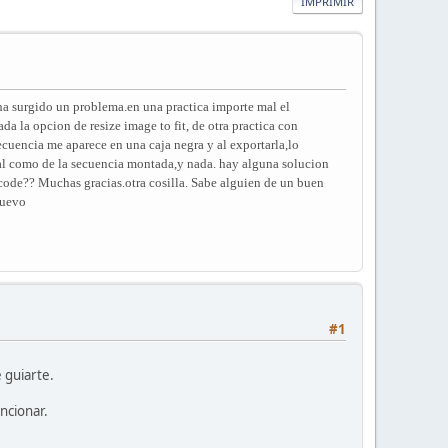
IMPRIMIR
ha surgido un problema.en una practica importe mal el
da la opcion de resize image to fit, de otra practica con
ecuencia me aparece en una caja negra y al exportarla,lo
nal como de la secuencia montada,y nada. hay alguna solucion
scode?? Muchas gracias.otra cosilla. Sabe alguien de un buen
nuevo
#1
 guiarte.
ncionar.