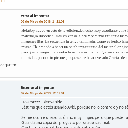
1
error al importar
06 de Mayo de 2018, 21:12:02
Hola
Soy nuevo en esto de la edicion,de hecho , soy estudiante y me 
material,lo importe a 1080 en vez de a 720 y para mas inri tenia marca
imagenes fijas. La secuencia la tengo terminada. Como es logico la s
mismo. He probado a hacer un batch import tanto del material origi
para que no tenga que montar la secuencia otra vez. Quizas con tran
tutorial de picture in picture,porque se me ha atrevesado.Gracias de 
preguntar
Re:error al importar
07 de Mayo de 2018, 12:01:04
Hola
tazzz
. Bienvenido.
Lástima que estés usando Avid, porque no lo controlo y no sé
Se me ocurre una solución no muy limpia, pero que puede fu
Guarda una copia del proyecto por si algo sale mal.
Cambia el material de origen a otra ubicación.