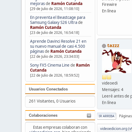
mejoras
de
Ramón Cutanda
Firewire
[29 de Julio de 2026, 11:08:10]
En línea
En preventa el Beastcage para
Samsung Galaxy S26 Ultra
de
Ramón Cutanda
[23 de Julio de 2026, 16:54:18]
Aprende Davinci Resolve 21 en
tazzz
su nuevo manual de casi 4.500
páginas
de
Ramón Cutanda
[22 de Julio de 2026, 23:34:03]
Sony FX5 Cinema Line
de
Ramón
Cutanda
[22 de Julio de 2026, 18:59:52]
videoedi
Mensajes: 4
Usuarios Conectados
Leeré antes de 
261 Visitantes, 0 Usuarios
En línea
Colaboraciones
Páginas
IR ARRIBA
Estas empresas colaboran con
videoedicion.org (v