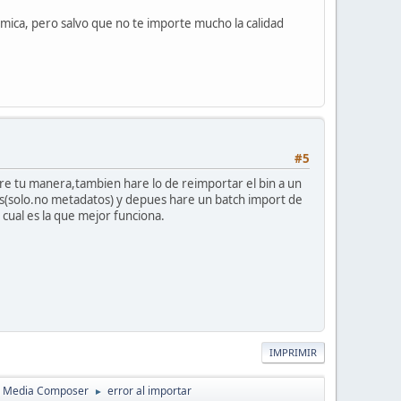
émica, pero salvo que no te importe mucho la calidad
#5
re tu manera,tambien hare lo de reimportar el bin a un
s(solo.no metadatos) y depues hare un batch import de
cual es la que mejor funciona.
IMPRIMIR
d Media Composer
error al importar
►