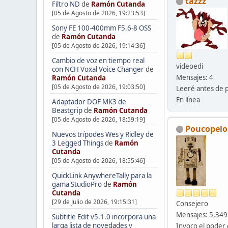
tazzz
Filtro ND
de
Ramón Cutanda
[05 de Agosto de 2026, 19:23:53]
Sony FE 100-400mm F5.6-8 OSS
de
Ramón Cutanda
[05 de Agosto de 2026, 19:14:36]
Cambio de voz en tiempo real
videoedi
con NCH Voxal Voice Changer
de
Mensajes: 4
Ramón Cutanda
[05 de Agosto de 2026, 19:03:50]
Leeré antes de 
En línea
Adaptador DOF MK3 de
Beastgrip
de
Ramón Cutanda
[05 de Agosto de 2026, 18:59:19]
Poucopelo
Nuevos trípodes Wes y Ridley de
3 Legged Things
de
Ramón
Cutanda
[05 de Agosto de 2026, 18:55:46]
QuickLink AnywhereTally para la
gama StudioPro
de
Ramón
Cutanda
[29 de Julio de 2026, 19:15:31]
Consejero
Mensajes: 5,349
Subtitle Edit v5.1.0 incorpora una
larga lista de novedades y
Invoco el poder 