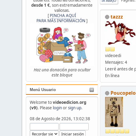
Páginas
IR ABAJO
desde 1 €
, son extremadamente
valiosas.
[
PINCHA AQUÍ
tazzz
PARA MÁS INFORMACIÓN
]
videoedi
Mensajes: 4
Leeré antes de 
Haz una donación para ocultar
este bloque
En línea
Menú Usuario
Poucopelo
Welcome to
videoedicion.org
(v9)
. Please
login
or
sign up
.
08 de Agosto de 2026, 13:02:38