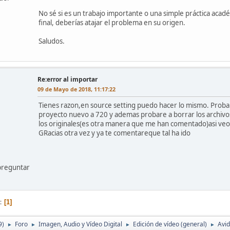
No sé si es un trabajo importante o una simple práctica acad
final, deberías atajar el problema en su origen.
Saludos.
Re:error al importar
09 de Mayo de 2018, 11:17:22
Tienes razon,en source setting puedo hacer lo mismo. Proba
proyecto nuevo a 720 y ademas probare a borrar los archivo
los originales(es otra manera que me han comentado)asi veo 
GRacias otra vez y ya te comentareque tal ha ido
preguntar
1
9)
Foro
Imagen, Audio y Vídeo Digital
Edición de vídeo (general)
Avi
►
►
►
►