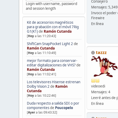
Consejero
Login with username, password
Mensajes: 5,349
and session length
Invoco el poder 
Firewire
Kit de accesorios magnéticos
En línea
para grabación con el móvil 7Rig
G1(K1)
de
Ramón Cutanda
[
Hoy
a las 11:20:43]
ShiftCam SnapPocket Light 2
de
Ramón Cutanda
tazzz
[
Hoy
a las 11:10:49]
mejor formato para conservar-
editar digitalizaciones de VHS?
de
Ramón Cutanda
[
Hoy
a las 11:02:41]
Los televisores Hisense estrenan
videoedi
Dolby Vision 2
de
Ramón
Cutanda
Mensajes: 4
[
Hoy
a las 10:22:46]
Leeré antes de 
Duda respecto a salida SDI o por
En línea
componentes
de
Poucopelo
[
Ayer
a las 09:43:32]