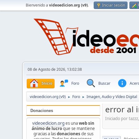
Bienvenido a
videoedicion.org (v9)
.
Iniciar sesión
08 de Agosto de 2026, 13:02:38
Inicio
Foro
Buscar
Acerc
videoedicion.org (v9)
Foro
Imagen, Audio y Vídeo Digital
►
►
error al
Donaciones
Iniciado por tazz
videoedicion.org
es una
web sin
ánimo de lucro
que se mantiene
gracias a las
donaciones
de sus
usuarios. Todas las donaciones,