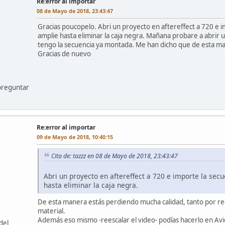
Re:error al importar
08 de Mayo de 2018, 23:43:47
Gracias poucopelo. Abri un proyecto en aftereffect a 720 e i
amplie hasta eliminar la caja negra. Mañana probare a abrir 
tengo la secuencia ya montada. Me han dicho que de esta ma
Gracias de nuevo
preguntar
Re:error al importar
09 de Mayo de 2018, 10:40:15
Cita de: tazzz en 08 de Mayo de 2018, 23:43:47
Abri un proyecto en aftereffect a 720 e importe la sec
hasta eliminar la caja negra.
De esta manera estás perdiendo mucha calidad, tanto por re
material.
Además eso mismo -reescalar el video- podías hacerlo en Avid
del