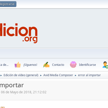
Registrarse
a de...
¡Síguenos!
Contacto
Identificarse
Edición de vídeo (general)
Avid Media Composer
error al importar
►
►
►
 importar
z, 06 de Mayo de 2018, 21:12:02