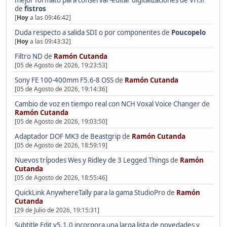
mejor formato para conservar-editar digitalizaciones de VHS?
de
fistros
[
Hoy
a las 09:46:42]
Duda respecto a salida SDI o por componentes
de
Poucopelo
[
Hoy
a las 09:43:32]
Filtro ND
de
Ramón Cutanda
[05 de Agosto de 2026, 19:23:53]
Sony FE 100-400mm F5.6-8 OSS
de
Ramón Cutanda
[05 de Agosto de 2026, 19:14:36]
Cambio de voz en tiempo real con NCH Voxal Voice Changer
de
Ramón Cutanda
[05 de Agosto de 2026, 19:03:50]
Adaptador DOF MK3 de Beastgrip
de
Ramón Cutanda
[05 de Agosto de 2026, 18:59:19]
Nuevos trípodes Wes y Ridley de 3 Legged Things
de
Ramón
Cutanda
[05 de Agosto de 2026, 18:55:46]
QuickLink AnywhereTally para la gama StudioPro
de
Ramón
Cutanda
[29 de Julio de 2026, 19:15:31]
Subtitle Edit v5.1.0 incorpora una larga lista de novedades y