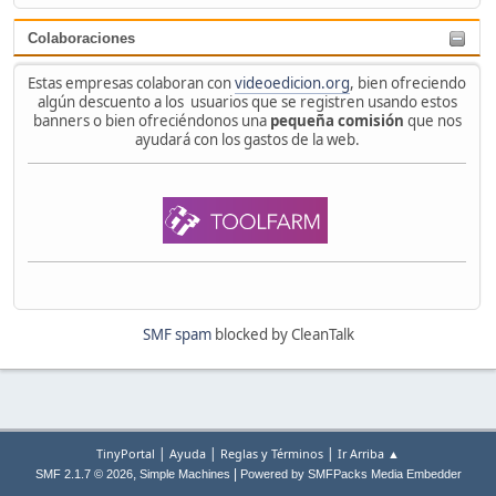
Colaboraciones
Estas empresas colaboran con
videoedicion.org
, bien ofreciendo
algún descuento a los usuarios que se registren usando estos
banners o bien ofreciéndonos una
pequeña comisión
que nos
ayudará con los gastos de la web.
SMF spam
blocked by CleanTalk
|
|
|
TinyPortal
Ayuda
Reglas y Términos
Ir Arriba ▲
,
|
SMF 2.1.7 © 2026
Simple Machines
Powered by SMFPacks Media Embedder