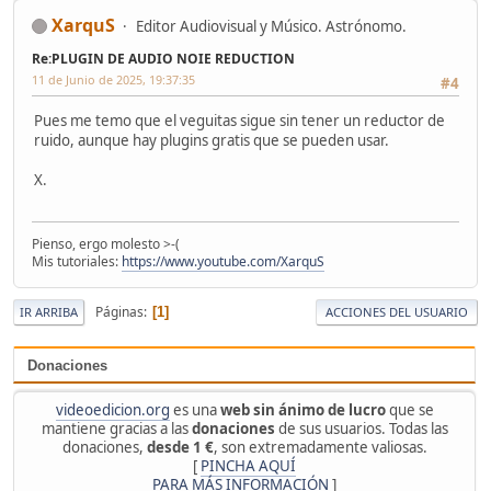
XarquS
Editor Audiovisual y Músico. Astrónomo.
Re:PLUGIN DE AUDIO NOIE REDUCTION
11 de Junio de 2025, 19:37:35
#4
Pues me temo que el veguitas sigue sin tener un reductor de
ruido, aunque hay plugins gratis que se pueden usar.
X.
Pienso, ergo molesto >-(
Mis tutoriales:
https://www.youtube.com/XarquS
Páginas
1
IR ARRIBA
ACCIONES DEL USUARIO
Donaciones
videoedicion.org
es una
web sin ánimo de lucro
que se
mantiene gracias a las
donaciones
de sus usuarios. Todas las
donaciones,
desde 1 €
, son extremadamente valiosas.
[
PINCHA AQUÍ
PARA MÁS INFORMACIÓN
]