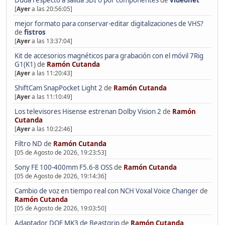
Duda respecto a salida SDI o por componentes
de
videonet
[
Ayer
a las 20:56:05]
mejor formato para conservar-editar digitalizaciones de VHS?
de
fistros
[
Ayer
a las 13:37:04]
Kit de accesorios magnéticos para grabación con el móvil 7Rig
G1(K1)
de
Ramón Cutanda
[
Ayer
a las 11:20:43]
ShiftCam SnapPocket Light 2
de
Ramón Cutanda
[
Ayer
a las 11:10:49]
Los televisores Hisense estrenan Dolby Vision 2
de
Ramón
Cutanda
[
Ayer
a las 10:22:46]
Filtro ND
de
Ramón Cutanda
[05 de Agosto de 2026, 19:23:53]
Sony FE 100-400mm F5.6-8 OSS
de
Ramón Cutanda
[05 de Agosto de 2026, 19:14:36]
Cambio de voz en tiempo real con NCH Voxal Voice Changer
de
Ramón Cutanda
[05 de Agosto de 2026, 19:03:50]
Adaptador DOF MK3 de Beastgrip
de
Ramón Cutanda