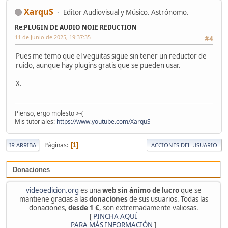
XarquS
Editor Audiovisual y Músico. Astrónomo.
Re:PLUGIN DE AUDIO NOIE REDUCTION
11 de Junio de 2025, 19:37:35
#4
Pues me temo que el veguitas sigue sin tener un reductor de
ruido, aunque hay plugins gratis que se pueden usar.
X.
Pienso, ergo molesto >-(
Mis tutoriales:
https://www.youtube.com/XarquS
Páginas
1
IR ARRIBA
ACCIONES DEL USUARIO
Donaciones
videoedicion.org
es una
web sin ánimo de lucro
que se
mantiene gracias a las
donaciones
de sus usuarios. Todas las
donaciones,
desde 1 €
, son extremadamente valiosas.
[
PINCHA AQUÍ
PARA MÁS INFORMACIÓN
]