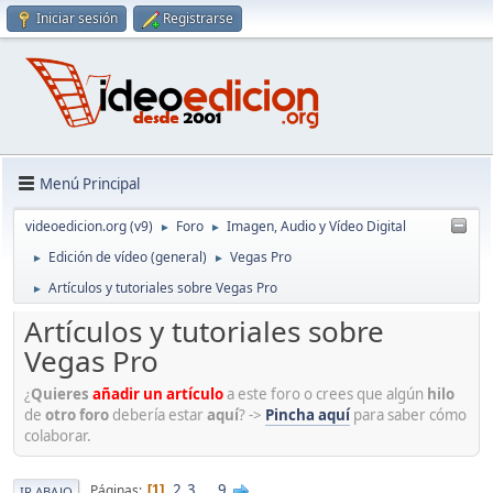
Iniciar sesión
Registrarse
Menú Principal
videoedicion.org (v9)
Foro
Imagen, Audio y Vídeo Digital
►
►
Edición de vídeo (general)
Vegas Pro
►
►
Artículos y tutoriales sobre Vegas Pro
►
Artículos y tutoriales sobre
Vegas Pro
¿
Quieres
añadir un artículo
a este foro o crees que algún
hilo
de
otro foro
debería estar
aquí
? ->
Pincha aquí
para saber cómo
colaborar.
2
3
...
9
Páginas
1
IR ABAJO