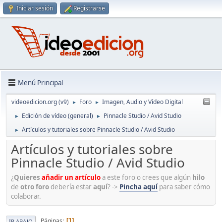
Iniciar sesión
Registrarse
Menú Principal
videoedicion.org (v9)
Foro
Imagen, Audio y Vídeo Digital
►
►
Edición de vídeo (general)
Pinnacle Studio / Avid Studio
►
►
Artículos y tutoriales sobre Pinnacle Studio / Avid Studio
►
Artículos y tutoriales sobre
Pinnacle Studio / Avid Studio
¿
Quieres
añadir un artículo
a este foro o crees que algún
hilo
de
otro foro
debería estar
aquí
? ->
Pincha aquí
para saber cómo
colaborar.
Páginas
1
IR ABAJO