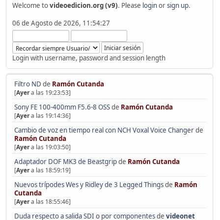
Welcome to
videoedicion.org (v9)
. Please
login
or
sign up
.
06 de Agosto de 2026, 11:54:27
Login with username, password and session length
Filtro ND
de
Ramón Cutanda
[
Ayer
a las 19:23:53]
Sony FE 100-400mm F5.6-8 OSS
de
Ramón Cutanda
[
Ayer
a las 19:14:36]
Cambio de voz en tiempo real con NCH Voxal Voice Changer
de
Ramón Cutanda
[
Ayer
a las 19:03:50]
Adaptador DOF MK3 de Beastgrip
de
Ramón Cutanda
[
Ayer
a las 18:59:19]
Nuevos trípodes Wes y Ridley de 3 Legged Things
de
Ramón
Cutanda
[
Ayer
a las 18:55:46]
Duda respecto a salida SDI o por componentes
de
videonet