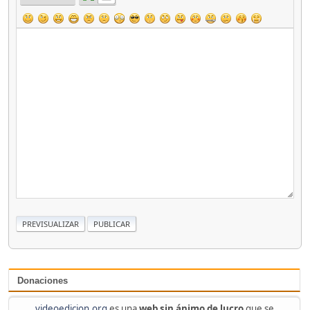
Donaciones
videoedicion.org
es una
web sin ánimo de lucro
que se