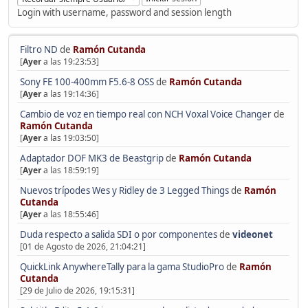
Login with username, password and session length
Filtro ND
de
Ramón Cutanda
[
Ayer
a las 19:23:53]
Sony FE 100-400mm F5.6-8 OSS
de
Ramón Cutanda
[
Ayer
a las 19:14:36]
Cambio de voz en tiempo real con NCH Voxal Voice Changer
de
Ramón Cutanda
[
Ayer
a las 19:03:50]
Adaptador DOF MK3 de Beastgrip
de
Ramón Cutanda
[
Ayer
a las 18:59:19]
Nuevos trípodes Wes y Ridley de 3 Legged Things
de
Ramón
Cutanda
[
Ayer
a las 18:55:46]
Duda respecto a salida SDI o por componentes
de
videonet
[01 de Agosto de 2026, 21:04:21]
QuickLink AnywhereTally para la gama StudioPro
de
Ramón
Cutanda
[29 de Julio de 2026, 19:15:31]