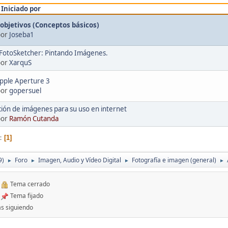
/
Iniciado por
 objetivos (Conceptos básicos)
por
Joseba1
/FotoSketcher: Pintando Imágenes.
por
XarquS
Apple Aperture 3
por
gopersuel
ión de imágenes para su uso en internet
por
Ramón Cutanda
1
9)
Foro
Imagen, Audio y Vídeo Digital
Fotografía e imagen (general)
►
►
►
►
Tema cerrado
Tema fijado
s siguiendo