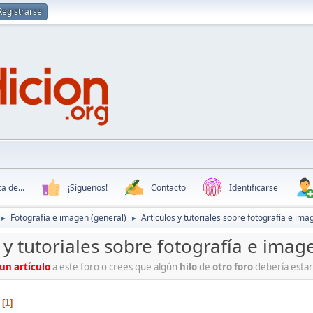
Registrarse
a de...
¡Síguenos!
Contacto
Identificarse
Fotografía e imagen (general)
Artículos y tutoriales sobre fotografía e ima
►
►
 y tutoriales sobre fotografía e imag
un artículo
a este foro o crees que algún
hilo
de
otro foro
debería esta
1