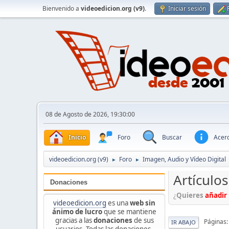
Bienvenido a
videoedicion.org (v9)
.
Iniciar sesión
08 de Agosto de 2026, 19:30:00
Inicio
Foro
Buscar
Acerc
videoedicion.org (v9)
Foro
Imagen, Audio y Vídeo Digital
►
►
Artículos
Donaciones
¿
Quieres
añadir 
videoedicion.org
es una
web sin
ánimo de lucro
que se mantiene
gracias a las
donaciones
de sus
Páginas
IR ABAJO
usuarios. Todas las donaciones,