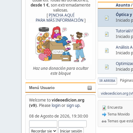
Asunto
desde 1 €
, son extremadamente
valiosas.
Óptica y
[
PINCHA AQUÍ
Iniciado 
PARA MÁS INFORMACIÓN
]
Tutorial/
Iniciado 
Análisis 
Iniciado 
Optimizac
Haz una donación para ocultar
Iniciado 
este bloque
Páginas
IR ARRIBA
Menú Usuario
videoedicion.org (v
Welcome to
videoedicion.org
(v9)
. Please
login
or
sign up
.
Encuesta
Tema Movido
08 de Agosto de 2026, 19:30:00
Temas que está