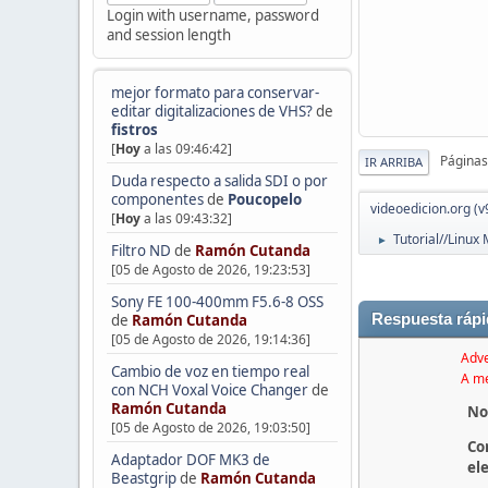
Login with username, password
and session length
mejor formato para conservar-
editar digitalizaciones de VHS?
de
fistros
[
Hoy
a las 09:46:42]
Páginas
IR ARRIBA
Duda respecto a salida SDI o por
componentes
de
Poucopelo
videoedicion.org (v
[
Hoy
a las 09:43:32]
Tutorial//Linux
►
Filtro ND
de
Ramón Cutanda
[05 de Agosto de 2026, 19:23:53]
Sony FE 100-400mm F5.6-8 OSS
Respuesta rápi
de
Ramón Cutanda
[05 de Agosto de 2026, 19:14:36]
Adve
Cambio de voz en tiempo real
A me
con NCH Voxal Voice Changer
de
Ramón Cutanda
No
[05 de Agosto de 2026, 19:03:50]
Co
Adaptador DOF MK3 de
el
Beastgrip
de
Ramón Cutanda