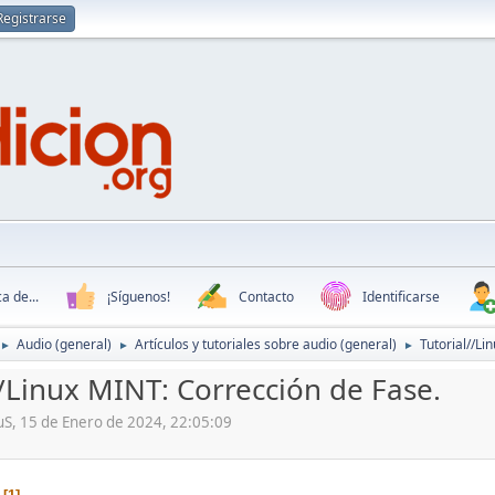
Registrarse
a de...
¡Síguenos!
Contacto
Identificarse
Audio (general)
Artículos y tutoriales sobre audio (general)
Tutorial//Li
►
►
►
//Linux MINT: Corrección de Fase.
uS, 15 de Enero de 2024, 22:05:09