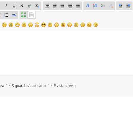
os: ⌃⌥S guardar/publicar o ⌃⌥P vista previa