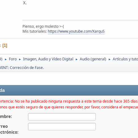
X.
Pienso, ergo molesto >-(
Mis tutoriales:
https://www.youtube.com/XarquS
1
9)
Foro
Imagen, Audio y Vídeo Digital
Audio (general)
Artículos y tut
►
►
►
►
 MINT: Corrección de Fase.
da
rtencia: No se ha publicado ninguna respuesta a este tema desde hace 365 día
nos que estés seguro de que quieres responder, por favor, considera el empeza
mbre:
rreo
ectrónico: