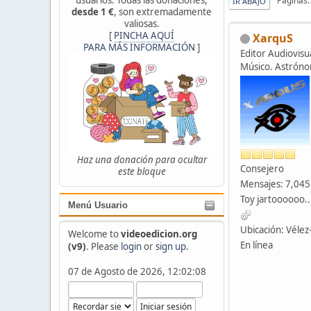
Páginas
IR ABAJO
desde 1 €
, son extremadamente
valiosas.
[
PINCHA AQUÍ
XarquS
PARA MÁS INFORMACIÓN
]
Editor Audiovisua
Músico. Astrón
Haz una donación para ocultar
Consejero
este bloque
Mensajes: 7,045
Toy jartoooooo..
Menú Usuario
Ubicación: Véle
Welcome to
videoedicion.org
En línea
(v9)
. Please
login
or
sign up
.
07 de Agosto de 2026, 12:02:08