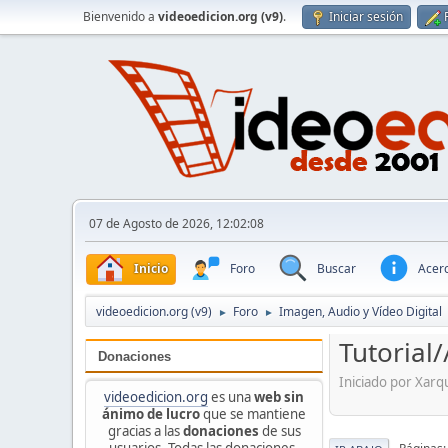
Bienvenido a
videoedicion.org (v9)
.
Iniciar sesión
07 de Agosto de 2026, 12:02:08
Inicio
Foro
Buscar
Acerc
videoedicion.org (v9)
Foro
Imagen, Audio y Vídeo Digital
►
►
Tutorial
Donaciones
Iniciado por Xarq
videoedicion.org
es una
web sin
ánimo de lucro
que se mantiene
gracias a las
donaciones
de sus
usuarios. Todas las donaciones,