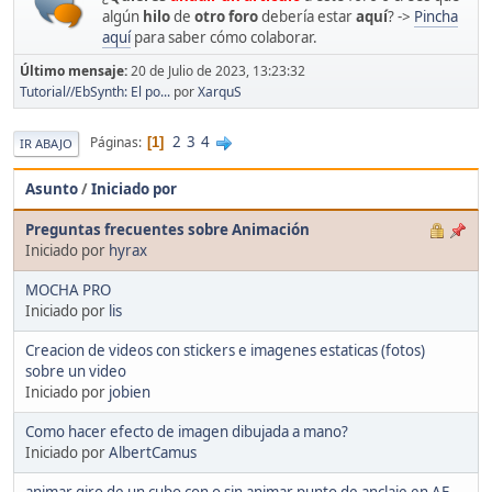
algún
hilo
de
otro foro
debería estar
aquí
? ->
Pincha
aquí
para saber cómo colaborar.
Último mensaje:
20 de Julio de 2023, 13:23:32
Tutorial//EbSynth: El po...
por
XarquS
2
3
4
Páginas
1
IR ABAJO
Asunto
/
Iniciado por
Preguntas frecuentes sobre Animación
Iniciado por
hyrax
MOCHA PRO
Iniciado por
lis
Creacion de videos con stickers e imagenes estaticas (fotos)
sobre un video
Iniciado por
jobien
Como hacer efecto de imagen dibujada a mano?
Iniciado por
AlbertCamus
animar giro de un cubo con o sin animar punto de anclaje en AE