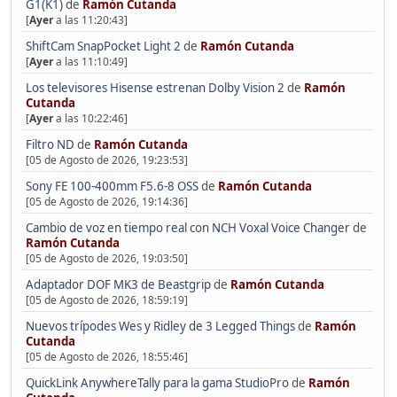
G1(K1)
de
Ramón Cutanda
[
Ayer
a las 11:20:43]
ShiftCam SnapPocket Light 2
de
Ramón Cutanda
[
Ayer
a las 11:10:49]
Los televisores Hisense estrenan Dolby Vision 2
de
Ramón
Cutanda
[
Ayer
a las 10:22:46]
Filtro ND
de
Ramón Cutanda
[05 de Agosto de 2026, 19:23:53]
Sony FE 100-400mm F5.6-8 OSS
de
Ramón Cutanda
[05 de Agosto de 2026, 19:14:36]
Cambio de voz en tiempo real con NCH Voxal Voice Changer
de
Ramón Cutanda
[05 de Agosto de 2026, 19:03:50]
Adaptador DOF MK3 de Beastgrip
de
Ramón Cutanda
[05 de Agosto de 2026, 18:59:19]
Nuevos trípodes Wes y Ridley de 3 Legged Things
de
Ramón
Cutanda
[05 de Agosto de 2026, 18:55:46]
QuickLink AnywhereTally para la gama StudioPro
de
Ramón