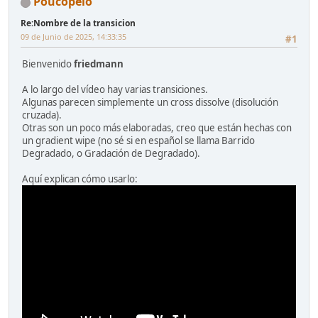
Poucopelo
Re:Nombre de la transicion
09 de Junio de 2025, 14:33:35
#1
Bienvenido
friedmann
A lo largo del vídeo hay varias transiciones.
Algunas parecen simplemente un cross dissolve (disolución
cruzada).
Otras son un poco más elaboradas, creo que están hechas con
un gradient wipe (no sé si en español se llama Barrido
Degradado, o Gradación de Degradado).
Aquí explican cómo usarlo: