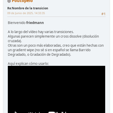
Poucopelo
Re:Nombre de la transicion
09 de Junio de 2025, 14:33:35
#1
Bienvenido
friedmann
A lo largo del vídeo hay varias transiciones.
Algunas parecen simplemente un cross dissolve (disolución
cruzada).
Otras son un poco más elaboradas, creo que están hechas con
un gradient wipe (no sé si en español se llama Barrido
Degradado, o Gradación de Degradado).
Aquí explican cómo usarlo: