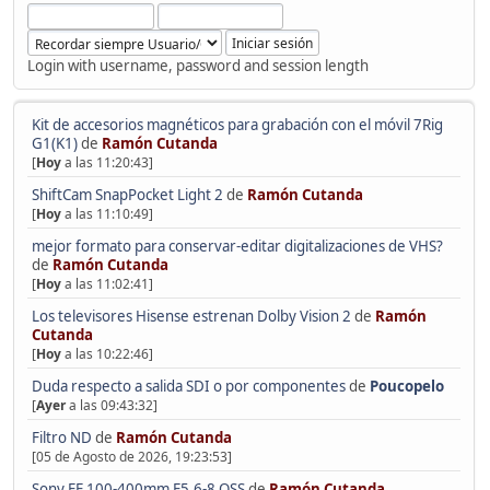
Login with username, password and session length
Kit de accesorios magnéticos para grabación con el móvil 7Rig
G1(K1)
de
Ramón Cutanda
[
Hoy
a las 11:20:43]
ShiftCam SnapPocket Light 2
de
Ramón Cutanda
[
Hoy
a las 11:10:49]
mejor formato para conservar-editar digitalizaciones de VHS?
de
Ramón Cutanda
[
Hoy
a las 11:02:41]
Los televisores Hisense estrenan Dolby Vision 2
de
Ramón
Cutanda
[
Hoy
a las 10:22:46]
Duda respecto a salida SDI o por componentes
de
Poucopelo
[
Ayer
a las 09:43:32]
Filtro ND
de
Ramón Cutanda
[05 de Agosto de 2026, 19:23:53]
Sony FE 100-400mm F5.6-8 OSS
de
Ramón Cutanda