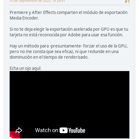
19 de Septiembre de 2025, 14:28:41
#1
Premiere y After Effects comparten el módulo de exportación
Media Encoder.
Si no te deja elegir la exportación acelerada por GPU es que tu
tarjeta no está reconocida por Adobe para usar esa función.
Hay un método para -presuntamente- forzar el uso de la GPU,
pero no me consta que sea eficaz, ni que redunde en una
disminución en el tiempo de renderizado.
Echa un ojo aquí: