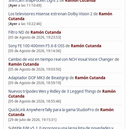
ShiftCam SnapPocket Light 2
de
Ramón Cutanda
[
Ayer
a las 11:10:49]
Los televisores Hisense estrenan Dolby Vision 2
de
Ramón
Cutanda
[
Ayer
a las 10:22:46]
Filtro ND
de
Ramón Cutanda
[05 de Agosto de 2026, 19:23:53]
Sony FE 100-400mm F5.6-8 OSS
de
Ramón Cutanda
[05 de Agosto de 2026, 19:14:36]
Cambio de voz en tiempo real con NCH Voxal Voice Changer
de
Ramón Cutanda
[05 de Agosto de 2026, 19:03:50]
Adaptador DOF MK3 de Beastgrip
de
Ramón Cutanda
[05 de Agosto de 2026, 18:59:19]
Nuevos trípodes Wes y Ridley de 3 Legged Things
de
Ramón
Cutanda
[05 de Agosto de 2026, 18:55:46]
QuickLink AnywhereTally para la gama StudioPro
de
Ramón
Cutanda
[29 de Julio de 2026, 19:15:31]
Subtitle Edit v5.1.0 incorpora una larga lista de novedades y