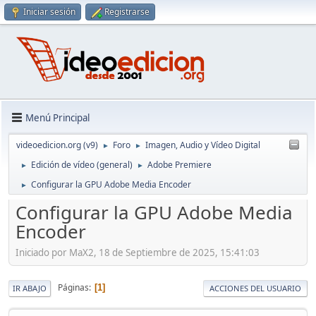
Iniciar sesión
Registrarse
Menú Principal
videoedicion.org (v9)
Foro
Imagen, Audio y Vídeo Digital
►
►
Edición de vídeo (general)
Adobe Premiere
►
►
Configurar la GPU Adobe Media Encoder
►
Configurar la GPU Adobe Media
Encoder
Iniciado por MaX2, 18 de Septiembre de 2025, 15:41:03
Páginas
1
IR ABAJO
ACCIONES DEL USUARIO