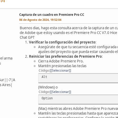
1
Captura de un cuadro en Premiere Pro CC
06 de Agosto de 2024, 19:52:04
Buenos dias, hago esta consulta acerca de la captura de un c
de Adobe que estoy usando es el Premiere Pro CC V7.0 Hice la
Chat GPT
Verificar la configuración del proyecto
:
Asegúrate de que tu secuencia esté configurada
ajustes del proyecto que pueda estar causando e
Reiniciar las preferencias de Premiere Pro
:
 el arma
Cierra Adobe Premiere Pro.
s
Mantén presionadas las teclas
Código
[Seleccionar]
Alt
Sur||-7|A
 Aires|
(Windows) o
Código
[Seleccionar]
Option
(Mac) mientras abres Adobe Premiere Pro nuev
Mantén las teclas presionadas hasta que aparezca
restablecer las preferencias. Confirma la acción.
H