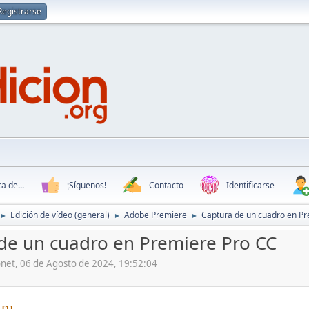
Registrarse
a de...
¡Síguenos!
Contacto
Identificarse
Edición de vídeo (general)
Adobe Premiere
Captura de un cuadro en Pr
►
►
►
de un cuadro en Premiere Pro CC
onet, 06 de Agosto de 2024, 19:52:04