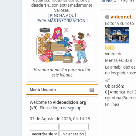
Páginas
IR ABAJO
desde 1 €
, son extremadamente
valiosas.
[
PINCHA AQUÍ
videonet
PARA MÁS INFORMACIÓN
]
Editor y curioso
videoedi
Mensajes: 338
La amabilidad es
Haz una donación para ocultar
de los poderoso
este bloque
Ubicación:
Menú Usuario
0|America_del_
rgentina|Buenos
Welcome to
videoedicion.org
En línea
(v9)
. Please
login
or
sign up
.
07 de Agosto de 2026, 04:14:23