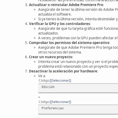
Actualizar o reinstalar Adobe Premiere Pro
:
Asegúrate de tener la última versión de Adobe Pre
actualiza el software.
Si ya tienes la última versión, intenta desinstala
Verificar la GPU y los controladores
:
Asegúrate de que tu tarjeta gráfica esté funcio
actualizados.
A veces, problemas con la GPU pueden afectar el 
Comprobar los permisos del sistema operativo
:
Asegúrate de que Adobe Premiere Pro tenga todo
otros recursos del sistema.
Crear un nuevo proyecto
:
Intenta crear un nuevo proyecto y ver si el probl
problema está relacionado con un proyecto espec
Desactivar la aceleración por hardware
:
Ve a
Código
[Seleccionar]
Edición
>
Código
[Seleccionar]
Preferencias