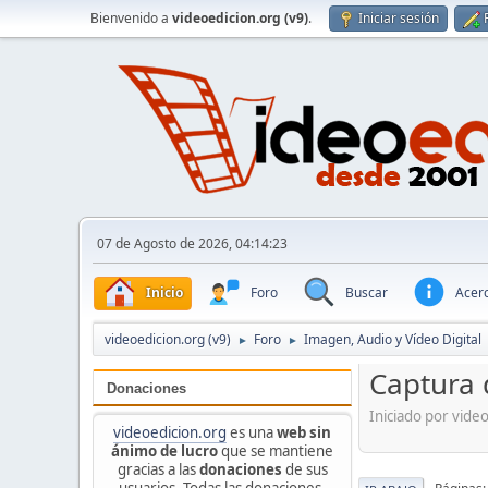
Bienvenido a
videoedicion.org (v9)
.
Iniciar sesión
07 de Agosto de 2026, 04:14:23
Inicio
Foro
Buscar
Acerc
videoedicion.org (v9)
Foro
Imagen, Audio y Vídeo Digital
►
►
Captura 
Donaciones
Iniciado por vide
videoedicion.org
es una
web sin
ánimo de lucro
que se mantiene
gracias a las
donaciones
de sus
usuarios. Todas las donaciones,