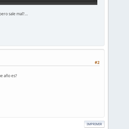
pero sale mal?...
#2
ue año es?
IMPRIMIR