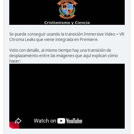
Se puede conseguir usando la transición Immersive Video > VR
Chroma Leaks que viene integrada en Premiere.
Visto con detalle, al mismo tiempo hay una transición de
desplazamiento entre las imágenes que aquí explican cómo
hacer: