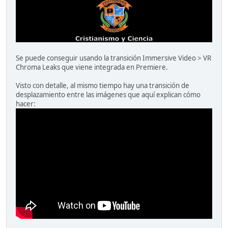
Se puede conseguir usando la transición Immersive Video > VR
Chroma Leaks que viene integrada en Premiere.
Visto con detalle, al mismo tiempo hay una transición de
desplazamiento entre las imágenes que aquí explican cómo
hacer: