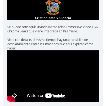
Se puede conseguir usando la transición Immersive Video > VR
Chroma Leaks que viene integrada en Premiere.
Visto con detalle, al mismo tiempo hay una transición de
desplazamiento entre las imágenes que aquí explican cómo
hacer: