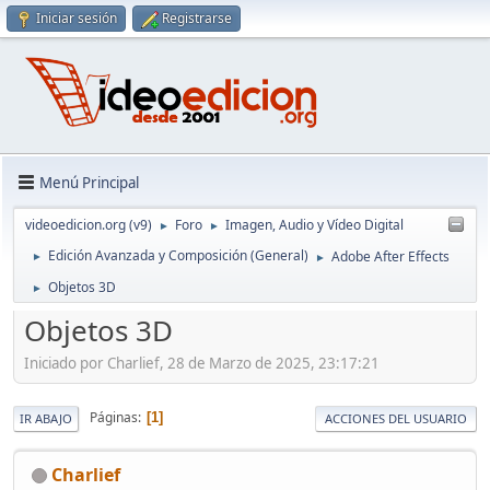
Iniciar sesión
Registrarse
Menú Principal
videoedicion.org (v9)
Foro
Imagen, Audio y Vídeo Digital
►
►
Edición Avanzada y Composición (General)
Adobe After Effects
►
►
Objetos 3D
►
Objetos 3D
Iniciado por Charlief, 28 de Marzo de 2025, 23:17:21
Páginas
1
IR ABAJO
ACCIONES DEL USUARIO
Charlief