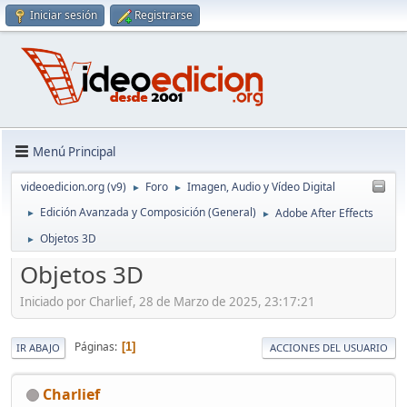
Iniciar sesión
Registrarse
Menú Principal
videoedicion.org (v9)
Foro
Imagen, Audio y Vídeo Digital
►
►
Edición Avanzada y Composición (General)
Adobe After Effects
►
►
Objetos 3D
►
Objetos 3D
Iniciado por Charlief, 28 de Marzo de 2025, 23:17:21
Páginas
1
IR ABAJO
ACCIONES DEL USUARIO
Charlief