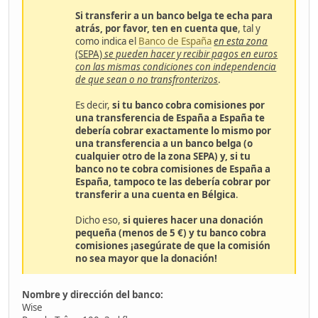
Si transferir a un banco belga te echa para
atrás, por favor, ten en cuenta que
, tal y
como indica el
Banco de España
en esta zona
(SEPA)
se pueden hacer y recibir pagos en euros
con las mismas condiciones con independencia
de que sean o no transfronterizos
.
Es decir,
si tu banco cobra comisiones por
una transferencia de España a España te
debería cobrar exactamente lo mismo por
una transferencia a un banco belga (o
cualquier otro de la zona SEPA) y, si tu
banco no te cobra comisiones de España a
España, tampoco te las debería cobrar
por
transferir a una cuenta en Bélgica
.
Dicho eso,
si quieres hacer una donación
pequeña (menos de 5 €) y tu banco cobra
comisiones ¡asegúrate de que la comisión
no sea mayor que la donación!
Nombre y dirección del banco:
Wise