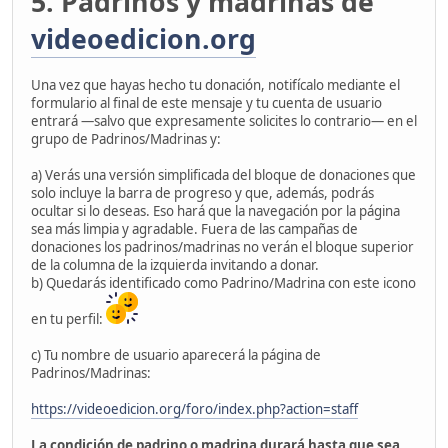
5. Padrinos y madrinas de
videoedicion.org
Una vez que hayas hecho tu donación, notifícalo mediante el
formulario al final de este mensaje y tu cuenta de usuario
entrará —salvo que expresamente solicites lo contrario— en el
grupo de Padrinos/Madrinas y:
a) Verás una versión simplificada del bloque de donaciones que
solo incluye la barra de progreso y que, además, podrás
ocultar si lo deseas. Eso hará que la navegación por la página
sea más limpia y agradable. Fuera de las campañas de
donaciones los padrinos/madrinas no verán el bloque superior
de la columna de la izquierda invitando a donar.
b) Quedarás identificado como Padrino/Madrina con este icono
en tu perfil:
c) Tu nombre de usuario aparecerá la página de
Padrinos/Madrinas:
https://videoedicion.org/foro/index.php?action=staff
La condición de padrino o madrina durará hasta que sea