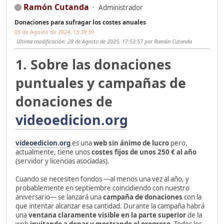
Ramón Cutanda
Administrador
Donaciones para sufragar los costes anuales
05 de Agosto de 2024, 13:39:39
Ultima modificación
: 28 de Agosto de 2025, 17:53:57 por Ramón Cutanda
1. Sobre las donaciones
puntuales y campañas de
donaciones de
videoedicion.org
videoedicion.org
es una
web sin ánimo de lucro
pero,
actualmente, tiene unos
costes fijos de unos 250 € al año
(servidor y licencias asociadas).
Cuando se necesiten fondos —al menos una vez al año, y
probablemente en septiembre coincidiendo con nuestro
aniversario— se lanzará una
campaña de donaciones
con la
que intentar alcanzar esa cantidad. Durante la campaña habrá
una
ventana claramente visible en la parte superior
de la
web
invitando a donar y mostrando el progreso
. Todos los