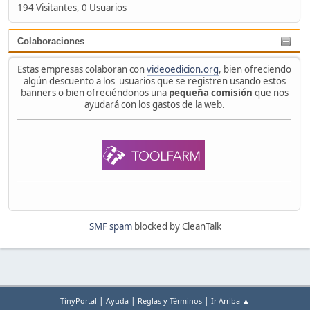
194 Visitantes, 0 Usuarios
Colaboraciones
Estas empresas colaboran con
videoedicion.org
, bien ofreciendo
algún descuento a los usuarios que se registren usando estos
banners o bien ofreciéndonos una
pequeña comisión
que nos
ayudará con los gastos de la web.
SMF spam
blocked by CleanTalk
|
|
|
TinyPortal
Ayuda
Reglas y Términos
Ir Arriba ▲