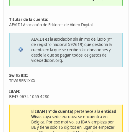
Titular de la cuenta:
AEVIDI Asociación de Editores de Vídeo Digital
AEVIDI es la asociación sin ánimo de lucro (nº
de registro nacional 592619) que gestiona la
cuenta en la que se reciben las donaciones y
desde la que se pagan todos los gastos de
videoedicion.org.
Swift/BIC:
TRWIBEB1XXX
IBAN:
BE47 9674 1055 4280
El
IBAN (nº de cuenta)
pertenece a la
entidad
Wise
, cuya sede europea se encuentra en
Bélgica. Por ese motivo, su IBAN empieza por
BE y tiene solo 16 dígitos en lugar de empezar