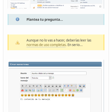
Plantea tu pregunta...
Aunque no lo vas a hacer, deberías leer las
normas de uso completas
. En serio...