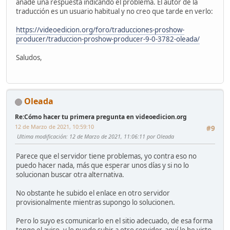
añade una respuesta indicando el problema. El autor de la
traducción es un usuario habitual y no creo que tarde en verlo:
https://videoedicion.org/foro/traducciones-proshow-
producer/traduccion-proshow-producer-9-0-3782-oleada/
Saludos,
Oleada
Re:Cómo hacer tu primera pregunta en videoedicion.org
12 de Marzo de 2021, 10:59:10
#9
Ultima modificación
: 12 de Marzo de 2021, 11:06:11 por Oleada
Parece que el servidor tiene problemas, yo contra eso no
puedo hacer nada, más que esperar unos días y si no lo
solucionan buscar otra alternativa.
No obstante he subido el enlace en otro servidor
provisionalmente mientras supongo lo solucionen.
Pero lo suyo es comunicarlo en el sitio adecuado, de esa forma
tengo el aviso, y lo puedo subir a otro servidor, aquí lo he visto