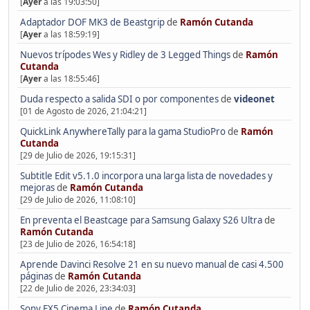
[
Ayer
a las 19:03:50]
Adaptador DOF MK3 de Beastgrip
de
Ramón Cutanda
[
Ayer
a las 18:59:19]
Nuevos trípodes Wes y Ridley de 3 Legged Things
de
Ramón
Cutanda
[
Ayer
a las 18:55:46]
Duda respecto a salida SDI o por componentes
de
videonet
[01 de Agosto de 2026, 21:04:21]
QuickLink AnywhereTally para la gama StudioPro
de
Ramón
Cutanda
[29 de Julio de 2026, 19:15:31]
Subtitle Edit v5.1.0 incorpora una larga lista de novedades y
mejoras
de
Ramón Cutanda
[29 de Julio de 2026, 11:08:10]
En preventa el Beastcage para Samsung Galaxy S26 Ultra
de
Ramón Cutanda
[23 de Julio de 2026, 16:54:18]
Aprende Davinci Resolve 21 en su nuevo manual de casi 4.500
páginas
de
Ramón Cutanda
[22 de Julio de 2026, 23:34:03]
Sony FX5 Cinema Line
de
Ramón Cutanda