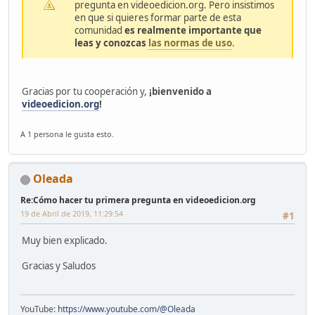
pregunta en videoedicion.org. Pero insistimos
en que si quieres formar parte de esta
comunidad
es realmente importante que
leas y conozcas
las normas de uso
.
Gracias por tu cooperación y,
¡bienvenido a
videoedicion.org
!
A 1 persona le gusta esto.
Oleada
Re:Cómo hacer tu primera pregunta en videoedicion.org
19 de Abril de 2019, 11:29:54
#1
Muy bien explicado.
Gracias y Saludos
YouTube:
https://www.youtube.com/@Oleada