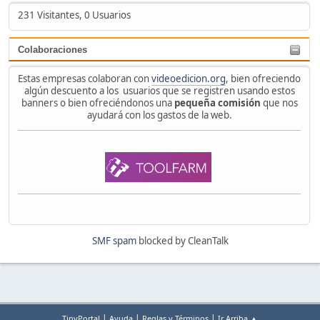
231 Visitantes, 0 Usuarios
Colaboraciones
Estas empresas colaboran con
videoedicion.org
, bien ofreciendo
algún descuento a los usuarios que se registren usando estos
banners o bien ofreciéndonos una
pequeña comisión
que nos
ayudará con los gastos de la web.
SMF spam
blocked by CleanTalk
|
|
|
TinyPortal
Ayuda
Reglas y Términos
Ir Arriba ▲