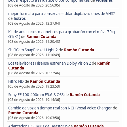
Duda respecto a salida SDI o por componentes
de
videonet
[08 de Agosto de 2026, 20:56:05]
mejor formato para conservar-editar digitalizaciones de VHS?
de
fistros
[08 de Agosto de 2026, 13:37:04]
Kit de accesorios magnéticos para grabación con el móvil 7Rig
G1(K1)
de
Ramón Cutanda
[08 de Agosto de 2026, 11:20:43]
ShiftCam SnapPocket Light 2
de
Ramón Cutanda
[08 de Agosto de 2026, 11:10:49]
Los televisores Hisense estrenan Dolby Vision 2
de
Ramón
Cutanda
[08 de Agosto de 2026, 10:22:46]
Filtro ND
de
Ramón Cutanda
[05 de Agosto de 2026, 19:23:53]
Sony FE 100-400mm F5.6-8 OSS
de
Ramón Cutanda
[05 de Agosto de 2026, 19:14:36]
Cambio de voz en tiempo real con NCH Voxal Voice Changer
de
Ramón Cutanda
[05 de Agosto de 2026, 19:03:50]
Adaptador DOF MK3 de Beastgrip
de
Ramón Cutanda