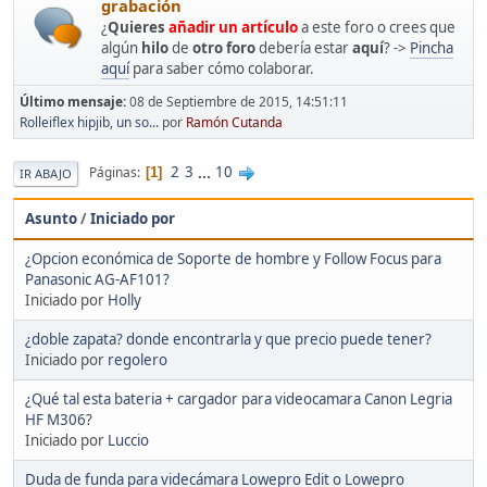
grabación
¿
Quieres
añadir un artículo
a este foro o crees que
algún
hilo
de
otro foro
debería estar
aquí
? ->
Pincha
aquí
para saber cómo colaborar.
Último mensaje:
08 de Septiembre de 2015, 14:51:11
Rolleiflex hipjib, un so...
por
Ramón Cutanda
2
3
...
10
Páginas
1
IR ABAJO
Asunto
/
Iniciado por
¿Opcion económica de Soporte de hombre y Follow Focus para
Panasonic AG-AF101?
Iniciado por
Holly
¿doble zapata? donde encontrarla y que precio puede tener?
Iniciado por
regolero
¿Qué tal esta bateria + cargador para videocamara Canon Legria
HF M306?
Iniciado por
Luccio
Duda de funda para videcámara Lowepro Edit o Lowepro